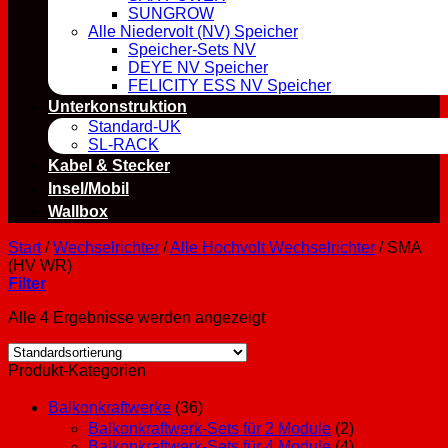
SUNGROW
Alle Niedervolt (NV) Speicher
Speicher-Sets NV
DEYE NV Speicher
FELICITY ESS NV Speicher
Unterkonstruktion
Standard-UK
SL-RACK
Kabel & Stecker
Insel/Mobil
Wallbox
Start
/
Wechselrichter
/
Alle Hochvolt Wechselrichter
/
SMA
(HV WR)
Filter
Alle 4 Ergebnisse werden angezeigt
Produkt-Kategorien
Balkonkraftwerke
(36)
Balkonkraftwerk-Sets für 2 Module
(2)
Balkonkraftwerk-Sets für 4 Module
(4)