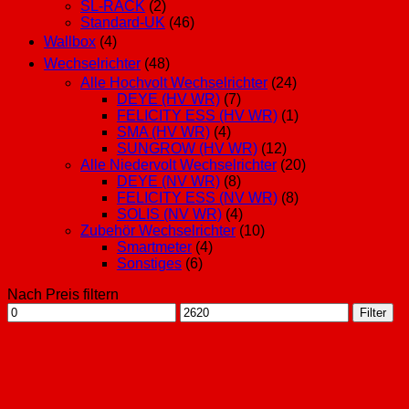
SL-RACK
(2)
Standard-UK
(46)
Wallbox
(4)
Wechselrichter
(48)
Alle Hochvolt Wechselrichter
(24)
DEYE (HV WR)
(7)
FELICITY ESS (HV WR)
(1)
SMA (HV WR)
(4)
SUNGROW (HV WR)
(12)
Alle Niedervolt Wechselrichter
(20)
DEYE (NV WR)
(8)
FELICITY ESS (NV WR)
(8)
SOLIS (NV WR)
(4)
Zubehör Wechselrichter
(10)
Smartmeter
(4)
Sonstiges
(6)
Nach Preis filtern
Min.
Max.
Filter
Preis
Preis