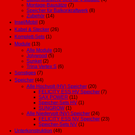
Montage-Bausätze
(7)
Speicher für Balkonkraftwerk
(8)
Zubehör
(14)
Insel/Mobil
(3)
Kabel & Stecker
(26)
Komplett-Sets
(1)
Module
(13)
Alle Module
(10)
Jolywood
(5)
Sunket
(2)
Trina Vertex S
(6)
Sonstiges
(7)
Speicher
(44)
Alle Hochvolt (HV) Speicher
(20)
FELICITY ESS HV Speicher
(7)
SAX POWER
(11)
Speicher-Sets HV
(1)
SUNGROW
(1)
Alle Niedervolt (NV) Speicher
(24)
FELICITY ESS NV Speicher
(23)
Speicher-Sets NV
(1)
Unterkonstruktion
(48)