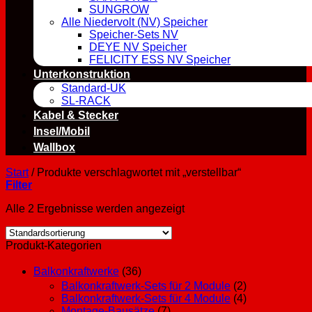
SUNGROW
Alle Niedervolt (NV) Speicher
Speicher-Sets NV
DEYE NV Speicher
FELICITY ESS NV Speicher
Unterkonstruktion
Standard-UK
SL-RACK
Kabel & Stecker
Insel/Mobil
Wallbox
Start
/
Produkte verschlagwortet mit „verstellbar“
Filter
Alle 2 Ergebnisse werden angezeigt
Produkt-Kategorien
Balkonkraftwerke
(36)
Balkonkraftwerk-Sets für 2 Module
(2)
Balkonkraftwerk-Sets für 4 Module
(4)
Montage-Bausätze
(7)