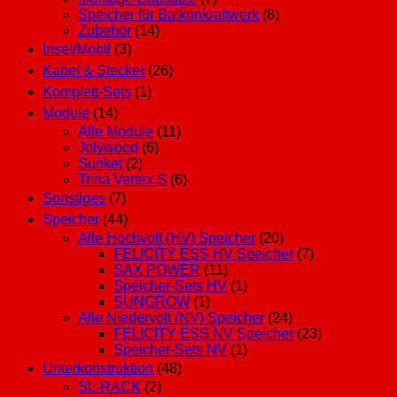
Speicher für Balkonkraftwerk
(8)
Zubehör
(14)
Insel/Mobil
(3)
Kabel & Stecker
(26)
Komplett-Sets
(1)
Module
(14)
Alle Module
(11)
Jolywood
(6)
Sunket
(2)
Trina Vertex S
(6)
Sonstiges
(7)
Speicher
(44)
Alle Hochvolt (HV) Speicher
(20)
FELICITY ESS HV Speicher
(7)
SAX POWER
(11)
Speicher-Sets HV
(1)
SUNGROW
(1)
Alle Niedervolt (NV) Speicher
(24)
FELICITY ESS NV Speicher
(23)
Speicher-Sets NV
(1)
Unterkonstruktion
(48)
SL-RACK
(2)