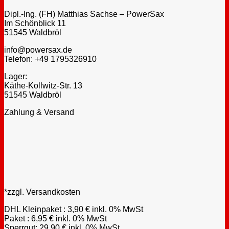
Dipl.-Ing. (FH) Matthias Sachse – PowerSax
Im Schönblick 11
51545 Waldbröl
info@powersax.de
Telefon: +49 1795326910
Lager:
Käthe-Kollwitz-Str. 13
51545 Waldbröl
Zahlung & Versand
*zzgl. Versandkosten
DHL Kleinpaket : 3,90 € inkl. 0% MwSt
Paket : 6,95 € inkl. 0% MwSt
Sperrgut: 29,90 € inkl. 0% MwSt