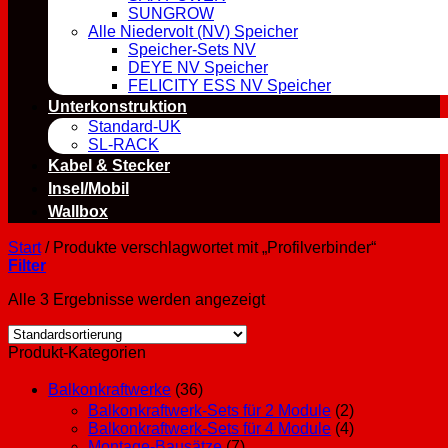
SUNGROW
Alle Niedervolt (NV) Speicher
Speicher-Sets NV
DEYE NV Speicher
FELICITY ESS NV Speicher
Unterkonstruktion
Standard-UK
SL-RACK
Kabel & Stecker
Insel/Mobil
Wallbox
Start
/
Produkte verschlagwortet mit „Profilverbinder“
Filter
Alle 3 Ergebnisse werden angezeigt
Produkt-Kategorien
Balkonkraftwerke
(36)
Balkonkraftwerk-Sets für 2 Module
(2)
Balkonkraftwerk-Sets für 4 Module
(4)
Montage-Bausätze
(7)