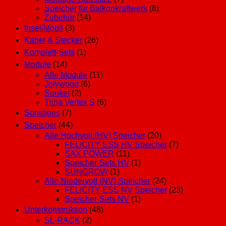
Speicher für Balkonkraftwerk
(8)
Zubehör
(14)
Insel/Mobil
(3)
Kabel & Stecker
(26)
Komplett-Sets
(1)
Module
(14)
Alle Module
(11)
Jolywood
(6)
Sunket
(2)
Trina Vertex S
(6)
Sonstiges
(7)
Speicher
(44)
Alle Hochvolt (HV) Speicher
(20)
FELICITY ESS HV Speicher
(7)
SAX POWER
(11)
Speicher-Sets HV
(1)
SUNGROW
(1)
Alle Niedervolt (NV) Speicher
(24)
FELICITY ESS NV Speicher
(23)
Speicher-Sets NV
(1)
Unterkonstruktion
(48)
SL-RACK
(2)