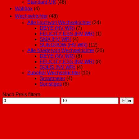
Standard-UK
(46)
Wallbox
(4)
Wechselrichter
(48)
Alle Hochvolt Wechselrichter
(24)
DEYE (HV WR)
(7)
FELICITY ESS (HV WR)
(1)
SMA (HV WR)
(4)
SUNGROW (HV WR)
(12)
Alle Niedervolt Wechselrichter
(20)
DEYE (NV WR)
(8)
FELICITY ESS (NV WR)
(8)
SOLIS (NV WR)
(4)
Zubehör Wechselrichter
(10)
Smartmeter
(4)
Sonstiges
(6)
Nach Preis filtern
Min.
Max.
Filter
Preis
Preis