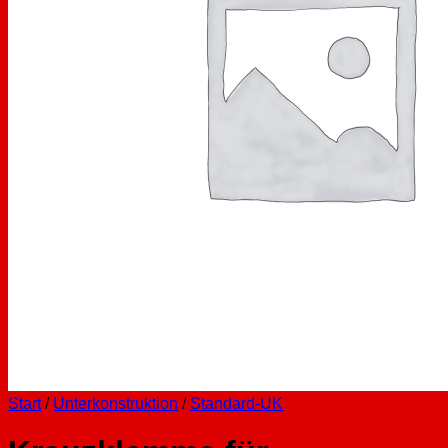
Start
/
Unterkonstruktion
/
Standard-UK