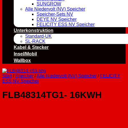
SUNGROW
Alle Niedervolt (NV) Speicher
Speicher-Sets NV
DEYE NV Speicher
FELICITY ESS NV Speicher
Unterkonstruktion
Standard-UK
SL-RACK
Kabel & Stecker
Insel/Mobil
Wallbox
Start
/
Speicher
/
Alle Niedervolt (NV) Speicher
/
FELICITY
ESS NV Speicher
FLB48314TG1- 16KWH