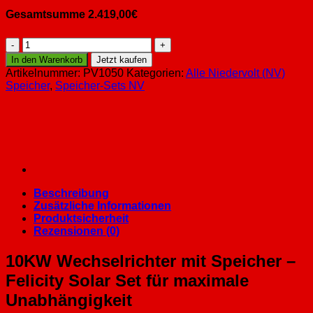
Gesamtsumme
2.419,00
€
Felicity
T-
In den Warenkorb
Jetzt kaufen
REX-
Artikelnummer:
PV1050
Kategorien:
Alle Niedervolt (NV)
10KLP3G01
Speicher
,
Speicher-Sets NV
10KW
Wechselrichter
+
Speicher
FLA48230-
EU
-
11.8KWH
Beschreibung
Menge
Zusätzliche Informationen
Produktsicherheit
Rezensionen (0)
10KW Wechselrichter mit Speicher –
Felicity Solar Set für maximale
Unabhängigkeit