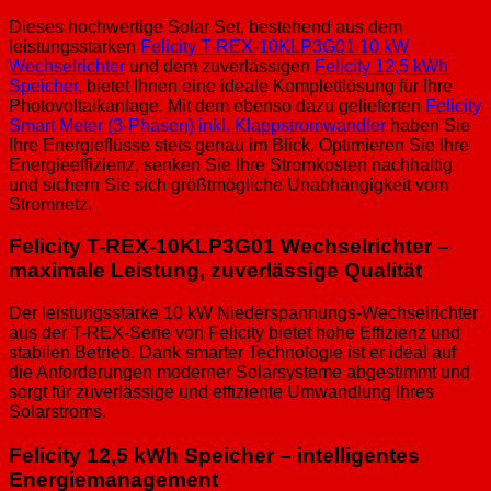
Dieses hochwertige Solar Set, bestehend aus dem
leistungsstarken
Felicity T-REX-10KLP3G01 10 kW
Wechselrichter
und dem zuverlässigen
Felicity 12,5 kWh
Speicher
, bietet Ihnen eine ideale Komplettlösung für Ihre
Photovoltaikanlage. Mit dem ebenso dazu gelieferten
Felicity
Smart Meter (3-Phasen) inkl. Klappstromwandler
haben Sie
Ihre Energieflüsse stets genau im Blick. Optimieren Sie Ihre
Energieeffizienz, senken Sie Ihre Stromkosten nachhaltig
und sichern Sie sich größtmögliche Unabhängigkeit vom
Stromnetz.
Felicity T-REX-10KLP3G01 Wechselrichter –
maximale Leistung, zuverlässige Qualität
Der leistungsstarke 10 kW Niederspannungs-Wechselrichter
aus der T-REX-Serie von Felicity bietet hohe Effizienz und
stabilen Betrieb. Dank smarter Technologie ist er ideal auf
die Anforderungen moderner Solarsysteme abgestimmt und
sorgt für zuverlässige und effiziente Umwandlung Ihres
Solarstroms.
Felicity 12,5 kWh Speicher – intelligentes
Energiemanagement