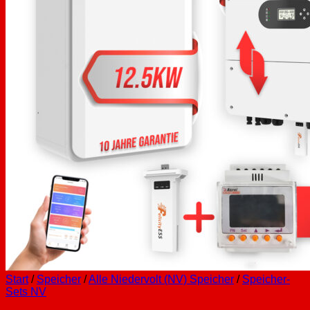
Start
/
Speicher
/
Alle Niedervolt (NV) Speicher
/
Speicher-
Sets NV