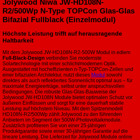
Jolywood Niwa JW-HD108N-
R2/500Wp N-Type TOPCon Glas-Glas
Bifazial Fullblack (Einzelmodul)
Höchste Leistung trifft auf herausragende
Haltbarkeit
Mit dem Jolywood JW-HD108N-R2-500W Modul in edlem
Full-Black-Design
verbinden Sie modernste
Solartechnologie mit einer schlicht/modernen Optik.
Ausgestattet mit hocheffizienten n-Typ-TOPCon-Zellen und
einer bifazialen Architektur, nutzt dieses
Modul
sowohl
direktes als auch reflektiertes Sonnenlicht optimal aus – für
maximale Energieerträge, selbst unter anspruchsvollen
Bedingungen. Die robuste Glas-Glas-Bauweise der
Jolywood JW-HD108N Module bietet optimalen Schutz vor
äußeren Einflüssen und sorgt für eine dauerhaft stabile
Leistung auf höchstem Niveau. Mit dem Spitzenmodell
HD108N-R2/500Wp zählt Jolywood zu den führenden
Anbietern im Segment der 500W-Photovoltaikmodule.
Zusätzlich profitieren Sie von einer 25-jährigen
Produktgarantie sowie einer 30-jährigen Garantie auf die
lineare Leistung. Die Lieferzeit für Jolywood Module online