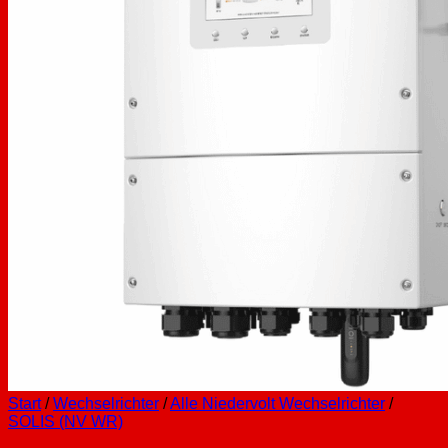
Start
/
Wechselrichter
/
Alle Niedervolt Wechselrichter
/
SOLIS (NV WR)