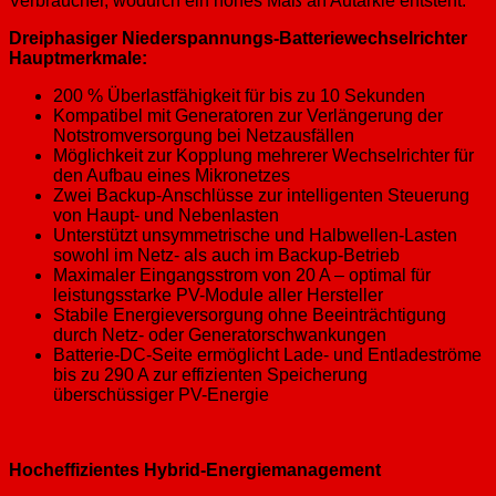
Verbraucher, wodurch ein hohes Maß an Autarkie entsteht.
Dreiphasiger Niederspannungs-Batteriewechselrichter
Hauptmerkmale:
200 % Überlastfähigkeit für bis zu 10 Sekunden
Kompatibel mit Generatoren zur Verlängerung der
Notstromversorgung bei Netzausfällen
Möglichkeit zur Kopplung mehrerer Wechselrichter für
den Aufbau eines Mikronetzes
Zwei Backup-Anschlüsse zur intelligenten Steuerung
von Haupt- und Nebenlasten
Unterstützt unsymmetrische und Halbwellen-Lasten
sowohl im Netz- als auch im Backup-Betrieb
Maximaler Eingangsstrom von 20 A – optimal für
leistungsstarke PV-Module aller Hersteller
Stabile Energieversorgung ohne Beeinträchtigung
durch Netz- oder Generatorschwankungen
Batterie-DC-Seite ermöglicht Lade- und Entladeströme
bis zu 290 A zur effizienten Speicherung
überschüssiger PV-Energie
Hocheffizientes Hybrid-Energiemanagement