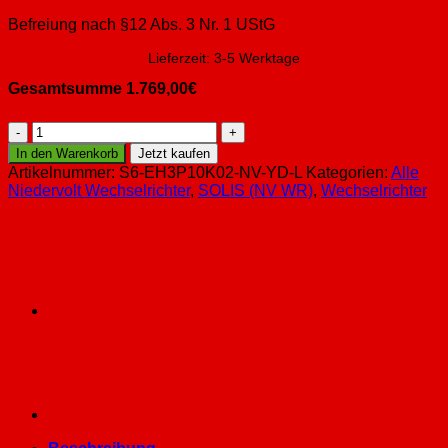
Befreiung nach §12 Abs. 3 Nr. 1 UStG
Lieferzeit:
3-5 Werktage
Gesamtsumme
1.769,00
€
Solis
S6
In den Warenkorb
Jetzt kaufen
10kW
Artikelnummer:
S6-EH3P10K02-NV-YD-L
Kategorien:
Alle
3
Niedervolt Wechselrichter
,
SOLIS (NV WR)
,
Wechselrichter
Phasen
Hybrid-
Wechselrichter
für
Niedervolt
Batterien
S6-
EH3P10K02-
NV-
YD-
L
Menge