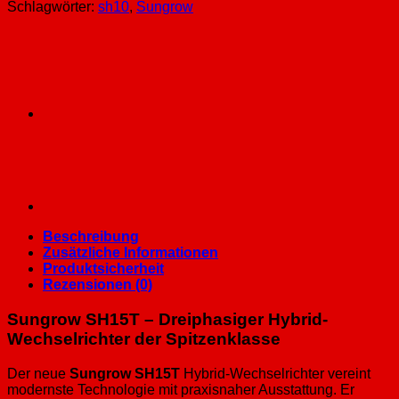
Wechselrichter
Schlagwörter:
sh10
,
Sungrow
inkl.
Smartmeter
und
Notstrom
Menge
Beschreibung
Zusätzliche Informationen
Produktsicherheit
Rezensionen (0)
Sungrow SH15T – Dreiphasiger Hybrid-
Wechselrichter der Spitzenklasse
Der neue
Sungrow SH15T
Hybrid-Wechselrichter vereint
modernste Technologie mit praxisnaher Ausstattung. Er